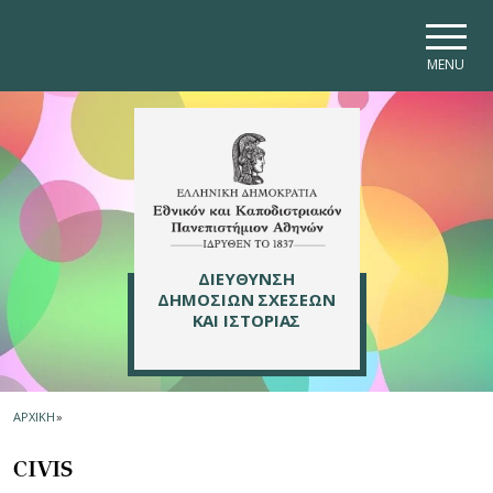
Skip to main navigation
Skip to main content
Skip to page footer
MENU
ΔΙΕΥΘΥΝΣΗ
ΔΗΜΟΣΙΩΝ ΣΧΕΣΕΩΝ
ΚΑΙ ΙΣΤΟΡΙΑΣ
ΑΡΧΙΚΗ
»
CIVIS