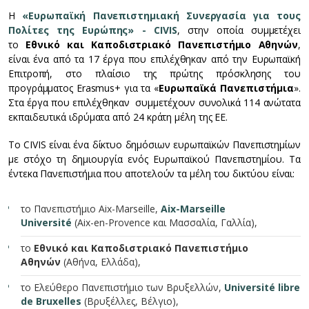
Η
«Ευρωπαϊκή Πανεπιστημιακή Συνεργασία για τους
Πολίτες της Ευρώπης» - CIVIS
, στην οποία συμμετέχει
το
Εθνικό και Καποδιστριακό Πανεπιστήμιο Αθηνών
,
είναι ένα από τα 17 έργα που επιλέχθηκαν από την Ευρωπαϊκή
Επιτροπή, στο πλαίσιο της πρώτης πρόσκλησης του
προγράμματος Erasmus+ για τα «
Ευρωπαϊκά Πανεπιστήμια
».
Στα έργα που επιλέχθηκαν συμμετέχουν συνολικά 114 ανώτατα
εκπαιδευτικά ιδρύματα από 24 κράτη μέλη της ΕΕ.
Το CIVIS είναι ένα δίκτυο δημόσιων ευρωπαϊκών Πανεπιστημίων
με στόχο τη δημιουργία ενός Ευρωπαϊκού Πανεπιστημίου. Τα
έντεκα Πανεπιστήμια που αποτελούν τα μέλη του δικτύου είναι:
το Πανεπιστήμιο Aix-Marseille,
Aix-Marseille
Université
(Aix-en-Provence και Μασσαλία, Γαλλία),
το
Εθνικό και Καποδιστριακό Πανεπιστήμιο
Αθηνών
(Αθήνα, Ελλάδα),
το Ελεύθερο Πανεπιστήμιο των Βρυξελλών,
Université libre
de Bruxelles
(Βρυξέλλες, Βέλγιο),