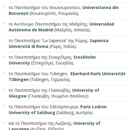
το Πανεπιστήμιο του Βουκουρεστίου,
Universitatea din
București
(Βουκουρέστι, Ρουμανία),
το Αυτόνομο Πανεπιστήμιο της Μαδρίτης,
Universidad
Autónoma de Madrid
(Μαδρίτη, Ισπανία),
το Πανεπιστήμιο “La Sapienza” της Ρώμης,
Sapienza
Università di Roma
(Ρώμη, Ιταλία),
το Πανεπιστήμιο της Στοκχόλμης,
Stockholm
University
(Στοκχόλμη, Σουηδία),
τo Πανεπιστήμιο του Tübingen,
Eberhard Karls Universität
Tübingen
(Tübingen, Γερμανία),
το Πανεπιστήμιο της Γλασκώβης,
University of
Glasgow
(Γλασκώβη, Ηνωμένο Βασίλειο)
το Πανεπιστήμιο του Σάλτσμπουργκ,
Paris Lodron
University of Salzburg
(Salzburg, Αυστρία).
και το Πανεπιστήμιο της Λωζάνης,
University of
Lausanne
(Λωζάνη, Ελβετία)